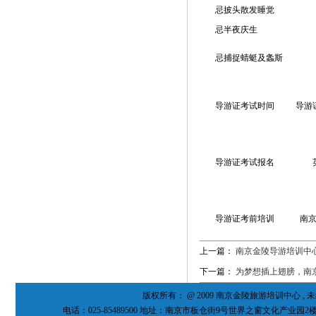
忌披头散发睡觉
忌半夜庆生
忌捕捉蜻蜓及螽斯
导游证考试时间 
导游证考试报名
导游证考前培训 
上一篇：
南京金陵导游培训中
下一篇：
为梦想插上翅膀，南
版权所有： @ 2009 南京金陵旅游培训中心 
电话：025-85489500 地址：南京市板仓街9号世界之窗文化产业园2