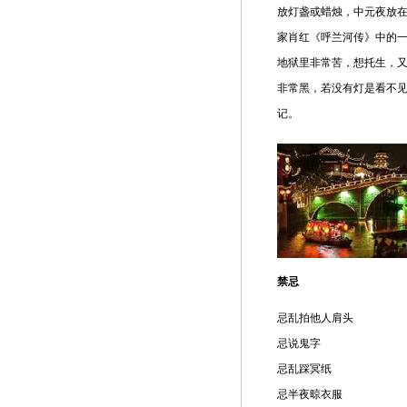
放灯盏或蜡烛，中元夜放
家肖红《呼兰河传》中的一
地狱里非常苦，想托生，又
非常黑，若没有灯是看不
记。
禁忌
忌乱拍他人肩头
忌说鬼字
忌乱踩冥纸
忌半夜晾衣服