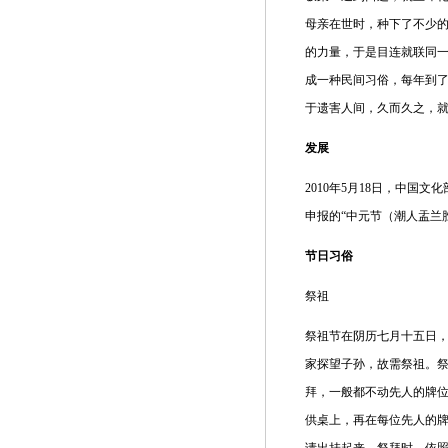
母亲在世时，种下了不少
的力量，于是目连就联同
成一种民间习俗，每年到
于遗害人间，久而久之，
发展
2010年5月18日，中
申报的“中元节（潮人盂兰
节日习俗
祭祖
祭祖节在阴历七月十五日，
家探望子孙，故需祭祖。
拜，一般都不动先人的牌位
供桌上，再在每位先人的